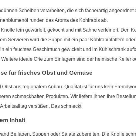
dünnen Scheiben verarbeiten, die sich fächerartig angeordnet a
onnenblumenöl runden das Aroma des Kohlrabis ab.
nolle fein gewürfelt, gekocht und mit Sahne verfeinert. Den Ko
dem Servieren wird die Suppe mit ein paar Kohlrabiblättern od
 in ein feuchtes Geschirrtuch gewickelt und im Kühlschrank auf
 Weitere ideale Orte zum Einlagern sind der heimische Keller od
sse für frisches Obst und Gemüse
Obst aus regionalem Anbau. Qualität ist für uns kein Fremdwor
en schmackhaften Produkten. Wir liefern Ihnen Ihre Bestellu
 Arbeitsalltag versüßen. Das schmeckt!
dem Inhalt
and Beilagen, Suppen oder Salate zubereiten. Die Knolle schme