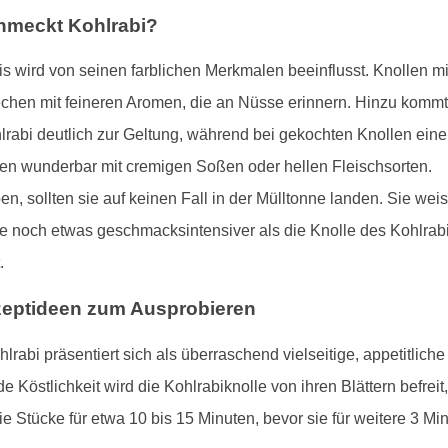
hmeckt Kohlrabi?
wird von seinen farblichen Merkmalen beeinflusst. Knollen mit v
chen mit feineren Aromen, die an Nüsse erinnern. Hinzu kommt
abi deutlich zur Geltung, während bei gekochten Knollen eine
n wunderbar mit cremigen Soßen oder hellen Fleischsorten.
, sollten sie auf keinen Fall in der Mülltonne landen. Sie weise
sie noch etwas geschmacksintensiver als die Knolle des Kohlrab
.
Rezeptideen zum Ausprobieren
lrabi präsentiert sich als überraschend vielseitige, appetitlic
e Köstlichkeit wird die Kohlrabiknolle von ihren Blättern befreit,
e Stücke für etwa 10 bis 15 Minuten, bevor sie für weitere 3 Mi