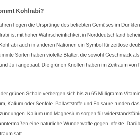
kommt Kohlrabi?
 Jahren liegen die Ursprünge des beliebten Gemüses im Dunklen.
rabi ist mit hoher Wahrscheinlichkeit in Norddeutschland behe
 Kohlrabi auch in anderen Nationen ein Symbol für zeitlose deut
timmte Sorten haben violette Blätter, die sowohl Geschmack als 
nd Juli angebaut. Die grünen Knollen haben im Zeitraum von Fe
er der grünen Schale verbergen sich bis zu 65 Milligramm Vitam
um, Kalium oder Senföle. Ballaststoffe und Folsäure runden das
tzündungen. Kalium und Magnesium sorgen für widerstandsfähig
anntermaßen eine natürliche Wunderwaffe gegen Infekte. Darübe
traum satt.