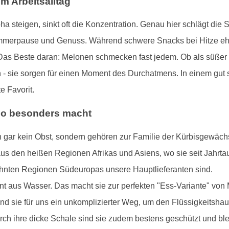
m Arbeitsalltag
 steigen, sinkt oft die Konzentration. Genau hier schlägt die S
ommerpause und Genuss. Während schwere Snacks bei Hitze eher 
as Beste daran: Melonen schmecken fast jedem. Ob als süßer 
- sie sorgen für einen Moment des Durchatmens. In einem gut so
 Favorit.
 so besonders macht
 gar kein Obst, sondern gehören zur Familie der Kürbisgewäch
s den heißen Regionen Afrikas und Asiens, wo sie seit Jahrtau
öhnten Regionen Südeuropas unsere Hauptlieferanten sind.
 aus Wasser. Das macht sie zur perfekten "Ess-Variante" von M
ind sie für uns ein unkomplizierter Weg, um den Flüssigkeitshau
h ihre dicke Schale sind sie zudem bestens geschützt und blei