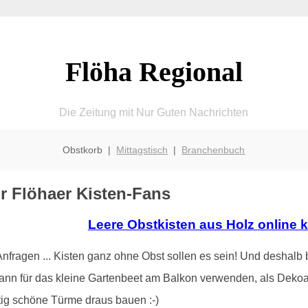
Flöha Regional
Die Zeitung mit Nur Guten Nachrichten
Obstkorb |
Mittagstisch
|
Branchenbuch
r Flöhaer Kisten-Fans
Leere Obstkisten aus Holz online 
ragen ... Kisten ganz ohne Obst sollen es sein! Und deshalb b
ann für das kleine Gartenbeet am Balkon verwenden, als Dekoa
tig schöne Türme draus bauen :-)