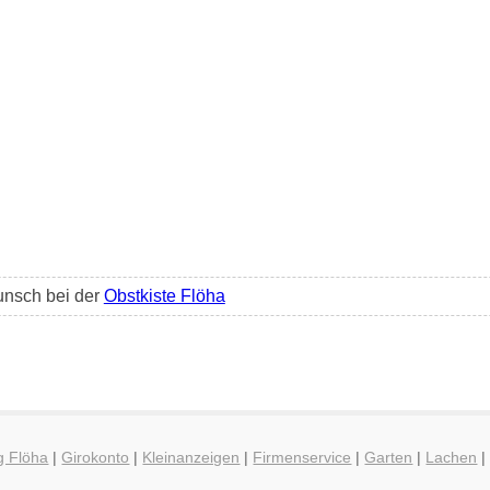
unsch bei der
Obstkiste Flöha
g Flöha
|
Girokonto
|
Kleinanzeigen
|
Firmenservice
|
Garten
|
Lachen