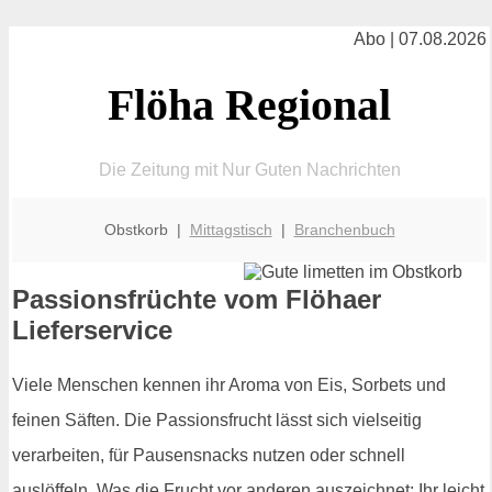
Abo | 07.08.2026
Flöha Regional
Die Zeitung mit Nur Guten Nachrichten
Obstkorb |
Mittagstisch
|
Branchenbuch
Passionsfrüchte vom Flöhaer
Lieferservice
Viele Menschen kennen ihr Aroma von Eis, Sorbets und
feinen Säften. Die Passionsfrucht lässt sich vielseitig
verarbeiten, für Pausensnacks nutzen oder schnell
auslöffeln. Was die Frucht vor anderen auszeichnet: Ihr leicht